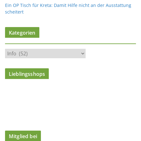
Ein OP Tisch für Kreta: Damit Hilfe nicht an der Ausstattung
scheitert
Kategorien
K
a
t
Lieblingsshops
e
g
o
r
i
e
n
Mitglied bei