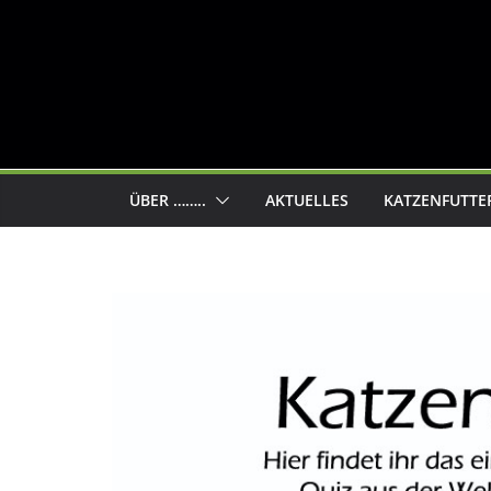
ÜBER ……..
AKTUELLES
KATZENFUTTE