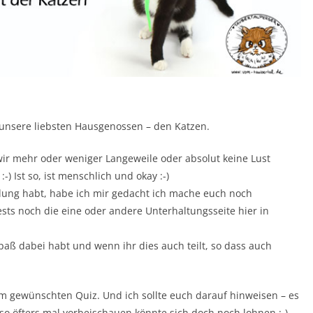
 unsere liebsten Hausgenossen – den Katzen.
wir mehr oder weniger Langeweile oder absolut keine Lust
) Ist so, ist menschlich und okay :-)
lung habt, habe ich mir gedacht ich mache euch noch
ests noch die eine oder andere Unterhaltungsseite hier in
paß dabei habt und wenn ihr dies auch teilt, so dass auch
um gewünschten Quiz. Und ich sollte euch darauf hinweisen – es
so öfters mal vorbeischauen könnte sich doch noch lohnen :-)