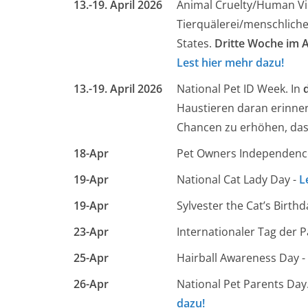
13.-19. April 2026
Animal Cruelty/Human Vi
Tierquälerei/menschliche 
States.
Dritte Woche im Ap
Lest hier mehr dazu!
13.-19. April 2026
National Pet ID Week. In
Haustieren daran erinner
Chancen zu erhöhen, das
18-Apr
Pet Owners Independen
19-Apr
National Cat Lady Day -
L
19-Apr
Sylvester the Cat’s Birthd
23-Apr
Internationaler Tag der P
25-Apr
Hairball Awareness Day -
26-Apr
National Pet Parents Da
dazu!