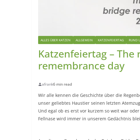
ALLES ÜBER KATZEN
ALLGEMEIN
KATZENFEIERTAG
RUND U
Katzenfeiertag – The
remembrance day
afrank
6 min read
Wir alle kennen die Geschichte über die Regenbo
unser geliebtes Haustier seinen letzten Atemzug 
Und egal ob es erst vor kurzem so weit war oder
Fellnase wird immer in unserem Gedächtnis ble