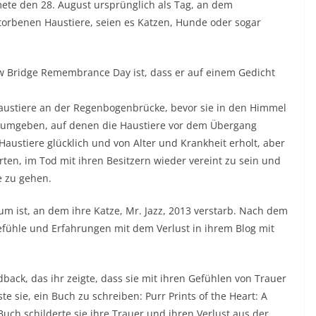
ete den 28. August ursprünglich als Tag, an dem
storbenen Haustiere, seien es Katzen, Hunde oder sogar
 Bridge Remembrance Day ist, dass er auf einem Gedicht
austiere an der Regenbogenbrücke, bevor sie in den Himmel
 umgeben, auf denen die Haustiere vor dem Übergang
austiere glücklich und von Alter und Krankheit erholt, aber
rten, im Tod mit ihren Besitzern wieder vereint zu sein und
e zu gehen.
um ist, an dem ihre Katze, Mr. Jazz, 2013 verstarb. Nach dem
Gefühle und Erfahrungen mit dem Verlust in ihrem Blog mit
dback, das ihr zeigte, dass sie mit ihren Gefühlen von Trauer
te sie, ein Buch zu schreiben: Purr Prints of the Heart: A
 Buch schilderte sie ihre Trauer und ihren Verlust aus der