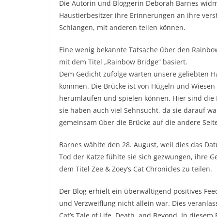
Die Autorin und Bloggerin Deborah Barnes widm
Haustierbesitzer ihre Erinnerungen an ihre ver
Schlangen, mit anderen teilen können.
Eine wenig bekannte Tatsache über den Rainbow
mit dem Titel „Rainbow Bridge“ basiert.
Dem Gedicht zufolge warten unsere geliebten H
kommen. Die Brücke ist von Hügeln und Wiesen
herumlaufen und spielen können. Hier sind die H
sie haben auch viel Sehnsucht, da sie darauf wa
gemeinsam über die Brücke auf die andere Seit
Barnes wählte den 28. August, weil dies das Dat
Tod der Katze fühlte sie sich gezwungen, ihre 
dem Titel Zee & Zoey’s Cat Chronicles zu teilen.
Der Blog erhielt ein überwältigend positives Fee
und Verzweiflung nicht allein war. Dies veranlass
Cat’s Tale of Life, Death, and Beyond. In diesem