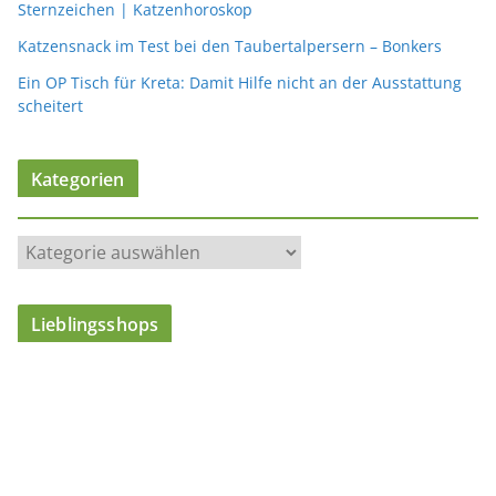
Sternzeichen | Katzenhoroskop
Katzensnack im Test bei den Taubertalpersern – Bonkers
Ein OP Tisch für Kreta: Damit Hilfe nicht an der Ausstattung
scheitert
Kategorien
K
a
t
Lieblingsshops
e
g
o
r
i
e