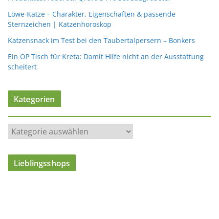
Löwe-Katze – Charakter, Eigenschaften & passende
Sternzeichen | Katzenhoroskop
Katzensnack im Test bei den Taubertalpersern – Bonkers
Ein OP Tisch für Kreta: Damit Hilfe nicht an der Ausstattung
scheitert
Kategorien
K
a
t
Lieblingsshops
e
g
o
r
i