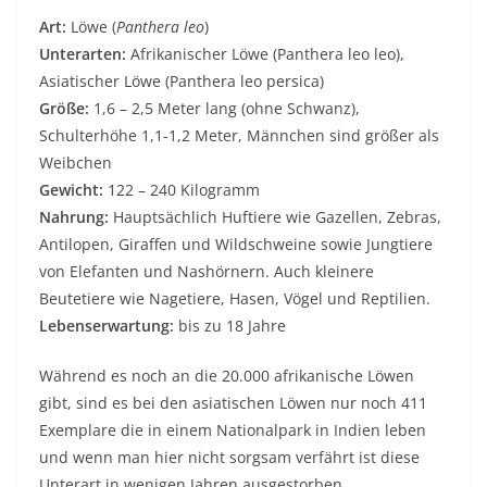
Art:
Löwe (
Panthera leo
)
Unterarten:
Afrikanischer Löwe (Panthera leo leo),
Asiatischer Löwe (Panthera leo persica)
Größe:
1,6 – 2,5 Meter lang (ohne Schwanz),
Schulterhöhe 1,1-1,2 Meter, Männchen sind größer als
Weibchen
Gewicht:
122 – 240 Kilogramm
Nahrung:
Hauptsächlich Huftiere wie Gazellen, Zebras,
Antilopen, Giraffen und Wildschweine sowie Jungtiere
von Elefanten und Nashörnern. Auch kleinere
Beutetiere wie Nagetiere, Hasen, Vögel und Reptilien.
Lebenserwartung:
bis zu 18 Jahre
Während es noch an die 20.000 afrikanische Löwen
gibt, sind es bei den asiatischen Löwen nur noch 411
Exemplare die in einem Nationalpark in Indien leben
und wenn man hier nicht sorgsam verfährt ist diese
Unterart in wenigen Jahren ausgestorben.