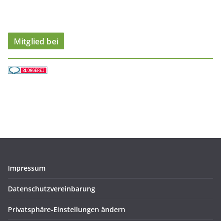
e
n
Mitglied bei
Impressum
Datenschutzvereinbarung
Privatsphäre-Einstellungen ändern