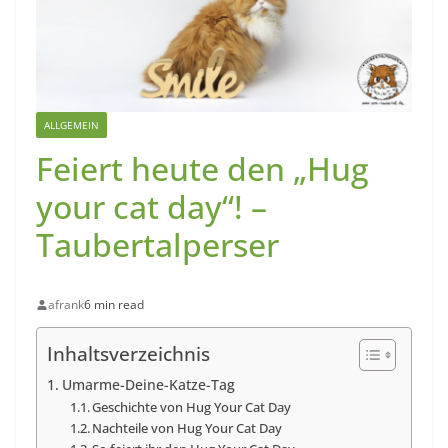
ALLGEMEIN
Feiert heute den „Hug
your cat day“! –
Taubertalperser
afrank
6 min read
Inhaltsverzeichnis
Umarme-Deine-Katze-Tag
Geschichte von Hug Your Cat Day
Nachteile von Hug Your Cat Day