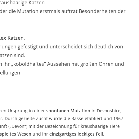
raushaarige Katzen
in der die Mutation erstmals auftrat Besonderheiten der
Rex Katzen
.
ungen gefestigt und unterscheidet sich deutlich von
atzen sind.
h ihr „koboldhaftes“ Aussehen mit großen Ohren und
tellungen
hren Ursprung in einer
spontanen Mutation
in Devonshire,
r. Durch gezielte Zucht wurde die Rasse etabliert und 1967
unft („Devon“) mit der Bezeichnung für kraushaarige Tiere
spieltes Wesen
und ihr
einzigartiges lockiges Fell
.