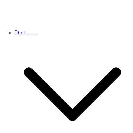
Über ……..