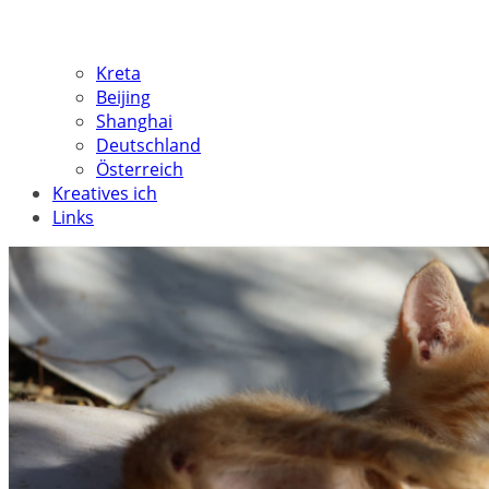
Kreta
Beijing
Shanghai
Deutschland
Österreich
Kreatives ich
Links