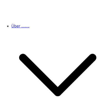
Über ……..