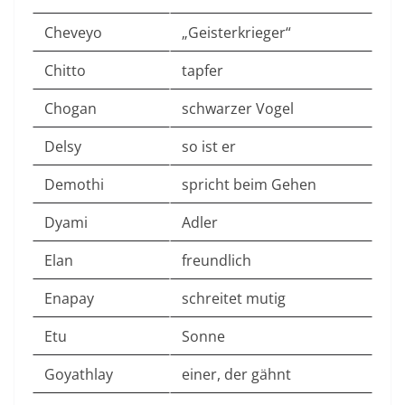
Cheveyo
„Geisterkrieger“
Chitto
tapfer
Chogan
schwarzer Vogel
Delsy
so ist er
Demothi
spricht beim Gehen
Dyami
Adler
Elan
freundlich
Enapay
schreitet mutig
Etu
Sonne
Goyathlay
einer, der gähnt