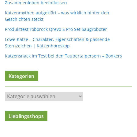
Zusammenleben beeinflussen
Katzenmythen aufgeklärt – was wirklich hinter den
Geschichten steckt
Produkttest roborock Qrevo S Pro Set Saugroboter
Löwe-Katze – Charakter, Eigenschaften & passende
Sternzeichen | Katzenhoroskop
Katzensnack im Test bei den Taubertalpersern – Bonkers
Kategorien
K
a
t
Lieblingsshops
e
g
o