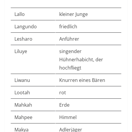
Lallo
kleiner Junge
Langundo
friedlich
Lesharo
Anführer
Liluye
singender
Hühnerhabicht, der
hochfliegt
Liwanu
Knurren eines Bären
Lootah
rot
Mahkah
Erde
Mahpee
Himmel
Makya
Adlerjäger