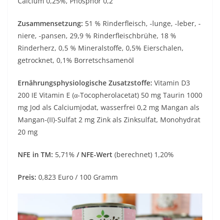
Calcium 0,25%, Phosphor 0,2
Zusammensetzung:
51 % Rinderfleisch, -lunge, -leber, -
niere, -pansen, 29,9 % Rinderfleischbrühe, 18 %
Rinderherz, 0,5 % Mineralstoffe, 0,5% Eierschalen,
getrocknet, 0,1% Borretschsamenöl
Ernährungsphysiologische Zusatzstoffe:
Vitamin D3
200 IE Vitamin E (α-Tocopherolacetat) 50 mg Taurin 1000
mg Jod als Calciumjodat, wasserfrei 0,2 mg Mangan als
Mangan-(II)-Sulfat 2 mg Zink als Zinksulfat, Monohydrat
20 mg
NFE in TM:
5,71%
/ NFE-Wert
(berechnet) 1,20%
Preis:
0,823 Euro / 100 Gramm