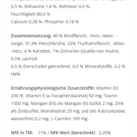
5,5 %, Rohasche 1,8 %, Rohfaser 0,5 %,
Feuchtigkeit 80,0 %
Calcium 0,28 %, Phosphor 0,18 %
Zusammensetzung:
40 % Rindfleisch, -herz,-leber, -
lunge, 31,3% Fleischbrühe, 22% Truthahnfleisch, -leber,
-herz, 4 % Karotten, 1% Zichorien (Quelle von Inulin),
0,5% Lachsöl
0,5 % Eierschalen getrocknet, 0,5 % Mineralstoffe, 0,2 %
Hefe
Ernährungsphysiologische Zusatzstoffe:
Vitamin D3
200 IE; Vitamin E (α-Tocopherolacetat) 50 mg; Taurin
1500 mg; Mangan (E5) als Mangan-(II)-Sulfat 2 mg; Zink
als Zinksulfat, Monohydrat 20 mg; Jod (als Kalziumjodat,
wasserfrei) 0,2 mg; L-Carnitin 100 mg.
NFE in TM:
11% /
NFE-Wert (berechnet)
2,20%