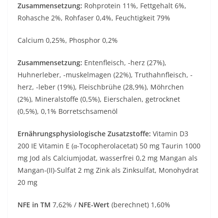
Zusammensetzung:
Rohprotein 11%, Fettgehalt 6%,
Rohasche 2%, Rohfaser 0,4%, Feuchtigkeit 79%
Calcium 0,25%, Phosphor 0,2%
Zusammensetzung:
Entenfleisch, -herz (27%),
Huhnerleber, -muskelmagen (22%), Truthahnfleisch, -
herz, -leber (19%), Fleischbrühe (28,9%), Möhrchen
(2%), Mineralstoffe (0,5%), Eierschalen, getrocknet
(0,5%), 0,1% Borretschsamenöl
Ernährungsphysiologische Zusatzstoffe:
Vitamin D3
200 IE Vitamin E (α-Tocopherolacetat) 50 mg Taurin 1000
mg Jod als Calciumjodat, wasserfrei 0,2 mg Mangan als
Mangan-(II)-Sulfat 2 mg Zink als Zinksulfat, Monohydrat
20 mg
NFE in TM
7,62% /
NFE-Wert
(berechnet) 1,60%