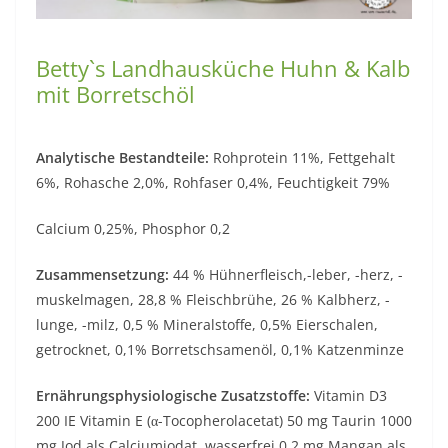
Betty`s Landhausküche Huhn & Kalb
mit Borretschöl
Analytische Bestandteile:
Rohprotein 11%, Fettgehalt
6%, Rohasche 2,0%, Rohfaser 0,4%, Feuchtigkeit 79%
Calcium 0,25%, Phosphor 0,2
Zusammensetzung:
44 % Hühnerfleisch,-leber, -herz, -
muskelmagen, 28,8 % Fleischbrühe, 26 % Kalbherz, -
lunge, -milz, 0,5 % Mineralstoffe, 0,5% Eierschalen,
getrocknet, 0,1% Borretschsamenöl, 0,1% Katzenminze
Ernährungsphysiologische Zusatzstoffe:
Vitamin D3
200 IE Vitamin E (α-Tocopherolacetat) 50 mg Taurin 1000
mg Jod als Calciumjodat, wasserfrei 0,2 mg Mangan als