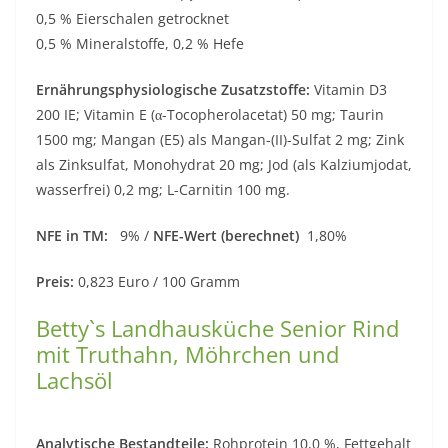
0,5 % Eierschalen getrocknet
0,5 % Mineralstoffe, 0,2 % Hefe
Ernährungsphysiologische Zusatzstoffe:
Vitamin D3
200 IE; Vitamin E (α-Tocopherolacetat) 50 mg; Taurin
1500 mg; Mangan (E5) als Mangan-(II)-Sulfat 2 mg; Zink
als Zinksulfat, Monohydrat 20 mg; Jod (als Kalziumjodat,
wasserfrei) 0,2 mg; L-Carnitin 100 mg.
NFE in TM:
9% /
NFE-Wert (berechnet)
1,80%
Preis:
0,823 Euro / 100 Gramm
Betty`s Landhausküche Senior Rind
mit Truthahn, Möhrchen und
Lachsöl
Analytische Bestandteile:
Rohprotein 10,0 %, Fettgehalt