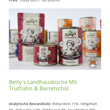
Preis:
0,838 Euro / 100 Gramm
Betty`s Landhausküche Mit
Truthahn & Borretschöl
Analytische Bestandteile:
Rohprotein 11%, Fettgehalt
6%, Rohasche 2,0%, Rohfaser 0,3%, Feuchtigkeit 79%