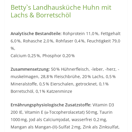
Betty`s Landhausküche Huhn mit
Lachs & Borretschöl
Analytische Bestandteile:
Rohprotein 11,0 %, Fettgehalt
6,0 %, Rohasche 2,0 %, Rohfaser 0,4 %, Feuchtigkeit 79,0
%,
Calcium 0,25 %, Phosphor 0,20 %
Zusammensetzung:
50 % Hühnerfleisch, -leber, -herz, -
muskel­magen, 28,8 % Fleischbrühe, 20 % Lachs, 0,5 %
Mineral­stoffe, 0,5 % Eierschalen, getrocknet, 0,1 %
Borretschöl, 0,1 % Katzenminze
Ernährungsphysiologische Zusatzstoffe:
Vitamin D3
200 IE, Vitamin E (α-Tocopherolacetat) 50 mg, Taurin
1000 mg, Jod als Calciumjodat, wasserfrei 0,2 mg,
Mangan als Mangan-(II)-Sulfat 2 mg, Zink als Zinksulfat,