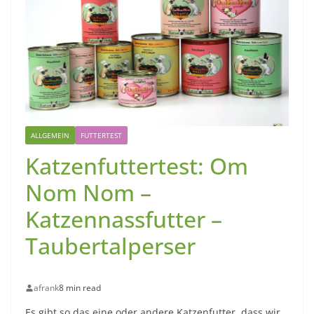
ALLGEMEIN
FUTTERTEST
Katzenfuttertest: Om
Nom Nom –
Katzennassfutter –
Taubertalperser
afrank
8 min read
Es gibt so das eine oder andere Katzenfutter, dass wir