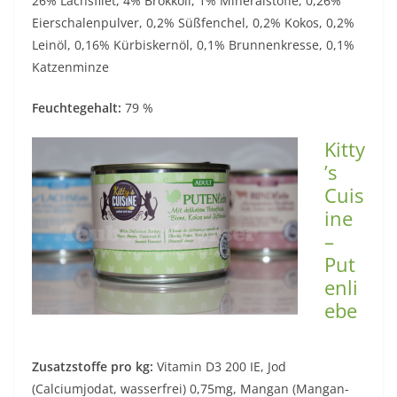
26% Lachsfilet, 4% Brokkoli, 1% Mineralstoffe, 0,26%
Eierschalenpulver, 0,2% Süßfenchel, 0,2% Kokos, 0,2%
Leinöl, 0,16% Kürbiskernöl, 0,1% Brunnenkresse, 0,1%
Katzenminze
Feuchtegehalt:
79 %
Kitty
’s
Cuis
ine
–
Put
enli
ebe
Zusatzstoffe pro kg:
Vitamin D3 200 IE, Jod
(Calciumjodat, wasserfrei) 0,75mg, Mangan (Mangan-