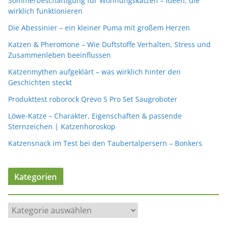
Sommerbeschäftigung für Wohnungskatzen – Ideen, die
wirklich funktionieren
Die Abessinier – ein kleiner Puma mit großem Herzen
Katzen & Pheromone – Wie Duftstoffe Verhalten, Stress und
Zusammenleben beeinflussen
Katzenmythen aufgeklärt – was wirklich hinter den
Geschichten steckt
Produkttest roborock Qrevo S Pro Set Saugroboter
Löwe-Katze – Charakter, Eigenschaften & passende
Sternzeichen | Katzenhoroskop
Katzensnack im Test bei den Taubertalpersern – Bonkers
Kategorien
K
a