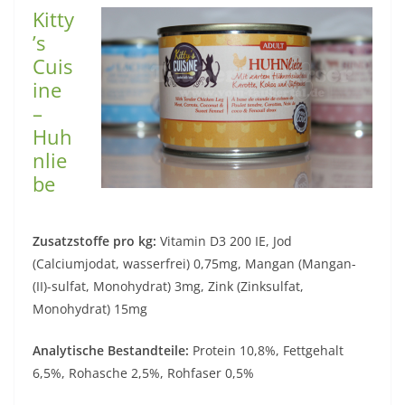
Kitty
’s
Cuis
ine
–
Huh
nlie
be
Zusatzstoffe pro kg:
Vitamin D3 200 IE, Jod
(Calciumjodat, wasserfrei) 0,75mg, Mangan (Mangan-
(II)-sulfat, Monohydrat) 3mg, Zink (Zinksulfat,
Monohydrat) 15mg
Analytische Bestandteile:
Protein 10,8%, Fettgehalt
6,5%, Rohasche 2,5%, Rohfaser 0,5%