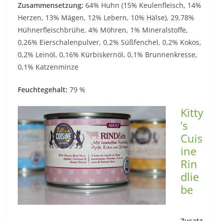
Zusammensetzung:
64% Huhn (15% Keulenfleisch, 14%
Herzen, 13% Mägen, 12% Lebern, 10% Hälse), 29,78%
Hühnerfleischbrühe, 4% Möhren, 1% Mineralstoffe,
0,26% Eierschalenpulver, 0,2% Süßfenchel, 0,2% Kokos,
0,2% Leinöl, 0,16% Kürbiskernöl, 0,1% Brunnenkresse,
0,1% Katzenminze
Feuchtegehalt:
79 %
Kitty
’s
Cuis
ine
Rin
dlie
be
Zusatz