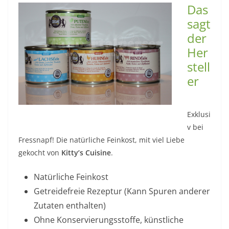
Das
sagt
der
Her
stell
er
Exklusi
v bei
Fressnapf! Die natürliche Feinkost, mit viel Liebe
gekocht von
Kitty’s Cuisine
.
Natürliche Feinkost
Getreidefreie Rezeptur (Kann Spuren anderer
Zutaten enthalten)
Ohne Konservierungsstoffe, künstliche