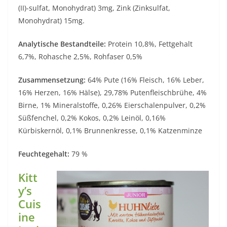
(II)-sulfat, Monohydrat) 3mg, Zink (Zinksulfat,
Monohydrat) 15mg.
Analytische Bestandteile:
Protein 10,8%, Fettgehalt
6,7%, Rohasche 2,5%, Rohfaser 0,5%
Zusammensetzung:
64% Pute (16% Fleisch, 16% Leber,
16% Herzen, 16% Hälse), 29,78% Putenfleischbrühe, 4%
Birne, 1% Mineralstoffe, 0,26% Eierschalenpulver, 0,2%
Süßfenchel, 0,2% Kokos, 0,2% Leinöl, 0,16%
Kürbiskernöl, 0,1% Brunnenkresse, 0,1% Katzenminze
Feuchtegehalt:
79 %
Kitt
y’s
Cuis
ine