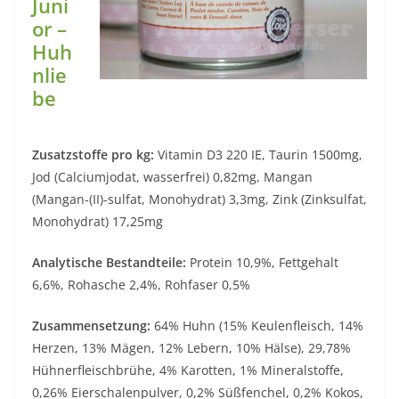
Juni
or –
Huh
nlie
be
Zusatzstoffe pro kg:
Vitamin D3 220 IE, Taurin 1500mg,
Jod (Calciumjodat, wasserfrei) 0,82mg, Mangan
(Mangan-(II)-sulfat, Monohydrat) 3,3mg, Zink (Zinksulfat,
Monohydrat) 17,25mg
Analytische Bestandteile:
Protein 10,9%, Fettgehalt
6,6%, Rohasche 2,4%, Rohfaser 0,5%
Zusammensetzung:
64% Huhn (15% Keulenfleisch, 14%
Herzen, 13% Mägen, 12% Lebern, 10% Hälse), 29,78%
Hühnerfleischbrühe, 4% Karotten, 1% Mineralstoffe,
0,26% Eierschalenpulver, 0,2% Süßfenchel, 0,2% Kokos,