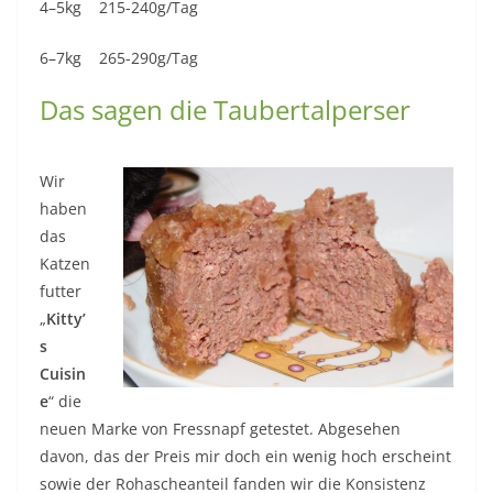
4–5kg 215-240g/Tag
6–7kg 265-290g/Tag
Das sagen die Taubertalperser
Wir
haben
das
Katzen
futter
„
Kitty’
s
Cuisin
e
“ die
neuen Marke von Fressnapf getestet. Abgesehen
davon, das der Preis mir doch ein wenig hoch erscheint
sowie der Rohascheanteil fanden wir die Konsistenz