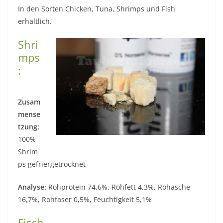
In den Sorten Chicken, Tuna, Shrimps und Fish
erhältlich.
Shri
mps
:
Zusam
mense
tzung:
100%
Shrim
ps gefriergetrocknet
Analyse:
Rohprotein 74,6%, Rohfett 4,3%, Rohasche
16,7%, Rohfaser 0,5%, Feuchtigkeit 5,1%
Fisch