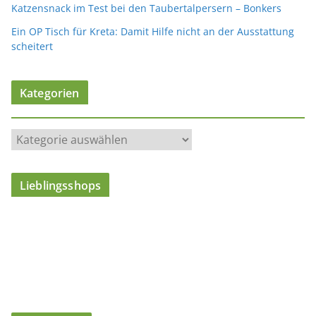
Katzensnack im Test bei den Taubertalpersern – Bonkers
Ein OP Tisch für Kreta: Damit Hilfe nicht an der Ausstattung
scheitert
Kategorien
K
a
t
Lieblingsshops
e
g
o
r
i
e
n