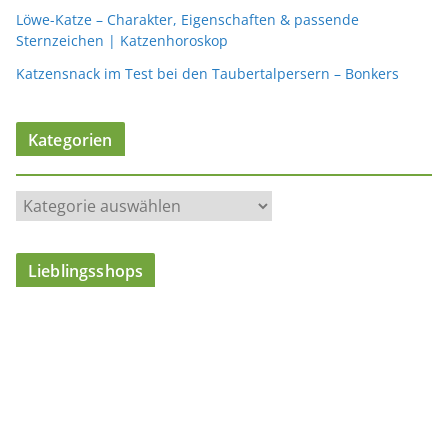
Löwe-Katze – Charakter, Eigenschaften & passende
Sternzeichen | Katzenhoroskop
Katzensnack im Test bei den Taubertalpersern – Bonkers
Kategorien
K
a
t
Lieblingsshops
e
g
o
r
i
e
n