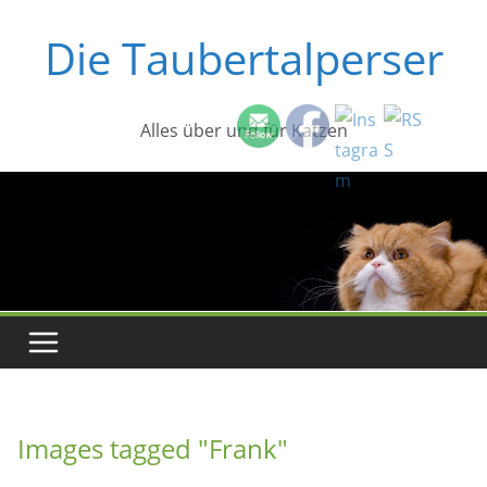
Zum
Die Taubertalperser
Inhalt
springen
Alles über und für Katzen
Images tagged "Frank"