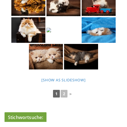
[SHOW AS SLIDESHOW]
1
2
►
Stichwortsuche: