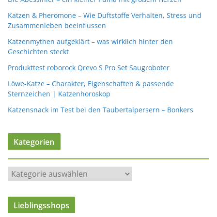
Katzen & Pheromone – Wie Duftstoffe Verhalten, Stress und
Zusammenleben beeinflussen
Katzenmythen aufgeklärt – was wirklich hinter den
Geschichten steckt
Produkttest roborock Qrevo S Pro Set Saugroboter
Löwe-Katze – Charakter, Eigenschaften & passende
Sternzeichen | Katzenhoroskop
Katzensnack im Test bei den Taubertalpersern – Bonkers
Kategorien
K
a
t
Lieblingsshops
e