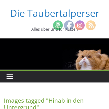
Zum
Die Taubertalperser
Inhalt
springen
Alles über und für Katzen
Images tagged "Hinab in den
Untergrund"