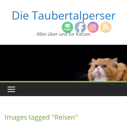
Zum
Die Taubertalperser
Inhalt
springen
Alles über und für Katzen
Images tagged "Reisen"