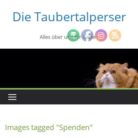
Zum
Die Taubertalperser
Inhalt
springen
Alles über und für Katzen
Images tagged "Spenden"