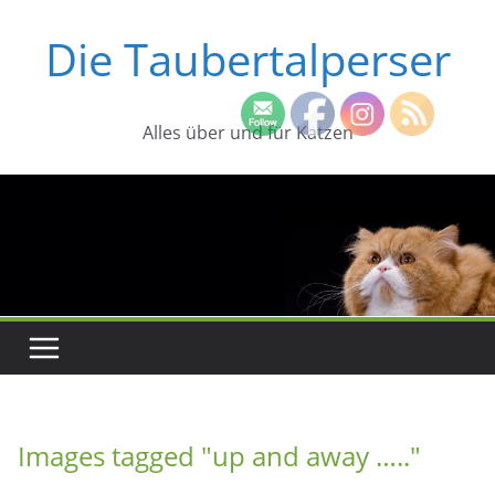
Zum
Die Taubertalperser
Inhalt
springen
Alles über und für Katzen
Images tagged "up and away ….."