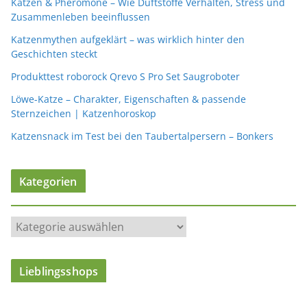
Katzen & Pheromone – Wie Duftstoffe Verhalten, Stress und
Zusammenleben beeinflussen
Katzenmythen aufgeklärt – was wirklich hinter den
Geschichten steckt
Produkttest roborock Qrevo S Pro Set Saugroboter
Löwe-Katze – Charakter, Eigenschaften & passende
Sternzeichen | Katzenhoroskop
Katzensnack im Test bei den Taubertalpersern – Bonkers
Kategorien
K
a
t
Lieblingsshops
e
g