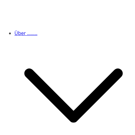
Über ……..