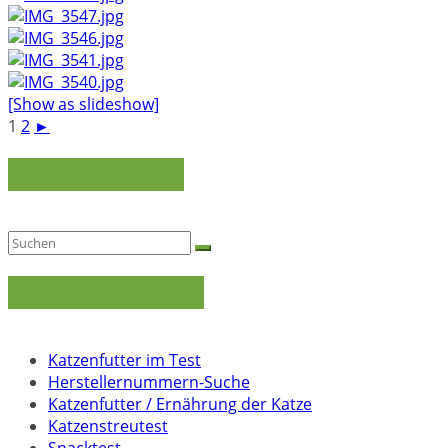
[Show as slideshow]
1
2
►
Stichwortsuche:
Rund um die Katz
Katzenfutter im Test
Herstellernummern-Suche
Katzenfutter / Ernährung der Katze
Katzenstreutest
Snacktest