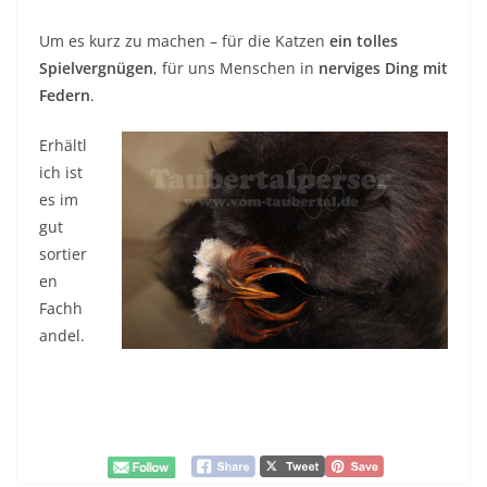
Um es kurz zu machen – für die Katzen
ein tolles
Spielvergnügen
, für uns Menschen in
nerviges Ding mit
Federn
.
Erhältl
ich ist
es im
gut
sortier
en
Fachh
andel.