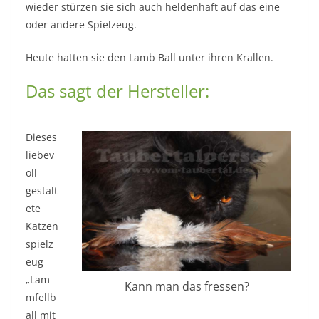
wieder stürzen sie sich auch heldenhaft auf das eine
oder andere Spielzeug.
Heute hatten sie den Lamb Ball unter ihren Krallen.
Das sagt der Hersteller:
Dieses
liebev
oll
gestalt
ete
Katzen
spielz
eug
„Lam
Kann man das fressen?
mfellb
all mit