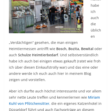
habe
ich
auch
die
üblich
en
„Verdächtigen“ gesehen, die man einigen
Heimtiermessen antrifft wie
Bosch, Bozita, Bewital
oder
auch
Schulze Heimtierbedarf
. Und selbstverständlich
habe ich auch bei einigen etwas gekauft (ratet wie froh
ich über diesen Einkaufstrolly war) und das eine oder
andere werde ich euch auch hier in meinem Blog
zeigen und vorstellen.
Aber ich durfte auch höchst interessante und vor allem
sehr nette Leute treffen und kennenlernen wie
Miriam
Kuhl von Pfötchensitter
,
die ein eigenes Katzenhotel in
Düsseldorf führt und auch Fachvorträge an diesem