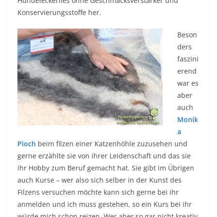
Hundeleckerlies ohne Geschmacksverstärker und
Konservierungsstoffe her.
Beson
ders
faszini
erend
war es
aber
auch
Monik
a
Pioch
beim filzen einer Katzenhöhle zuzusehen und
gerne erzählte sie von ihrer Leidenschaft und das sie
ihr Hobby zum Beruf gemacht hat. Sie gibt im Übrigen
auch Kurse – wer also sich selber in der Kunst des
Filzens versuchen möchte kann sich gerne bei ihr
anmelden und ich muss gestehen, so ein Kurs bei ihr
würde mich schon reizen. Wer aber so gar nicht kreativ