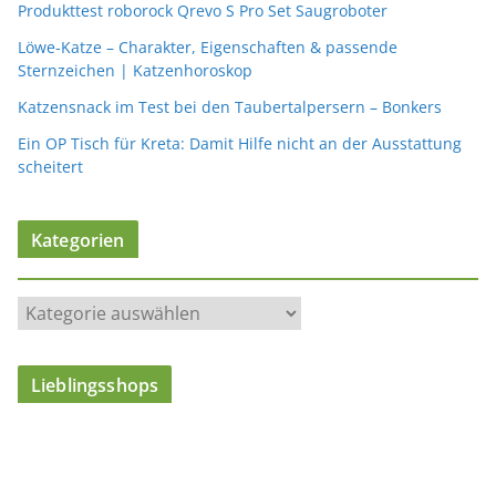
Produkttest roborock Qrevo S Pro Set Saugroboter
Löwe-Katze – Charakter, Eigenschaften & passende
Sternzeichen | Katzenhoroskop
Katzensnack im Test bei den Taubertalpersern – Bonkers
Ein OP Tisch für Kreta: Damit Hilfe nicht an der Ausstattung
scheitert
Kategorien
K
a
t
Lieblingsshops
e
g
o
r