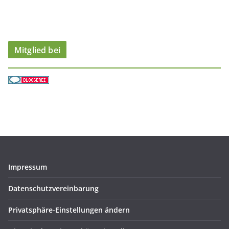
i
e
n
Mitglied bei
Impressum
Datenschutzvereinbarung
Privatsphäre-Einstellungen ändern