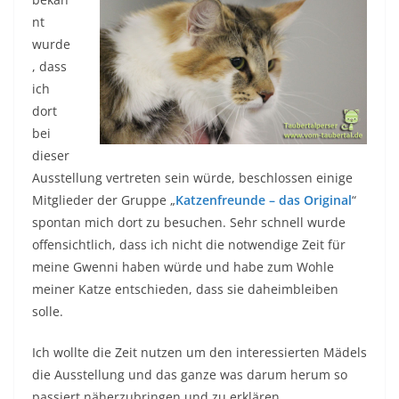
nt
wurde
, dass
ich
dort
bei
dieser
Ausstellung vertreten sein würde, beschlossen einige
Mitglieder der Gruppe „
Katzenfreunde – das Original
“
spontan mich dort zu besuchen. Sehr schnell wurde
offensichtlich, dass ich nicht die notwendige Zeit für
meine Gwenni haben würde und habe zum Wohle
meiner Katze entschieden, dass sie daheimbleiben
solle.
Ich wollte die Zeit nutzen um den interessierten Mädels
die Ausstellung und das ganze was darum herum so
passiert näherzubringen und zu erklären.