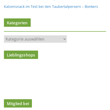
Katzensnack im Test bei den Taubertalpersern – Bonkers
Kategorien
K
a
t
Lieblingsshops
e
g
o
r
i
e
n
Mitglied bei