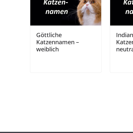
Göttliche
India
Katzennamen –
Katze
weiblich
neutr