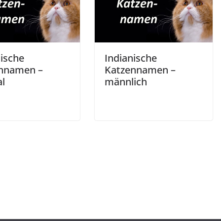
nische
Indianische
nnamen –
Katzennamen –
al
männlich