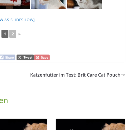
W AS SLIDESHOW]
1
2
►
Katzenfutter im Test: Brit Care Cat Pouch
len