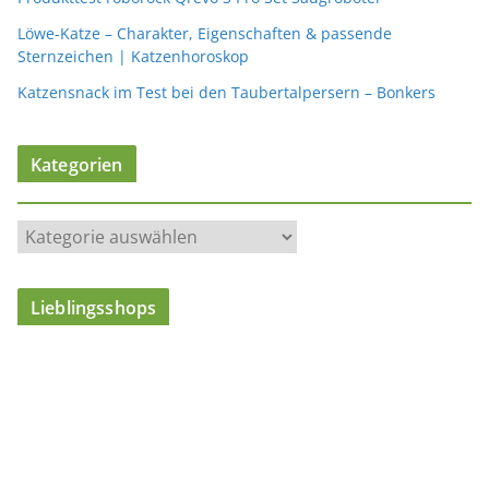
Löwe-Katze – Charakter, Eigenschaften & passende
Sternzeichen | Katzenhoroskop
Katzensnack im Test bei den Taubertalpersern – Bonkers
Kategorien
K
a
t
Lieblingsshops
e
g
o
r
i
e
n