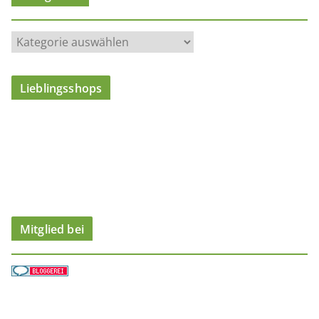
K
a
t
Lieblingsshops
e
g
o
r
i
e
n
Mitglied bei