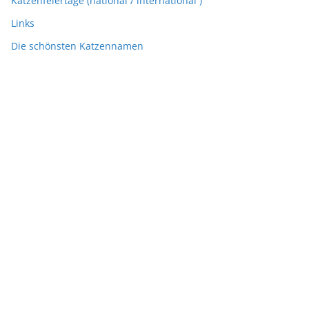
Katzenfeiertage (national / international )
Links
Die schönsten Katzennamen