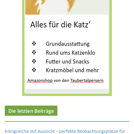
i
e
n
Die letzten Beiträge
Königreiche mit Aussicht – perfekte Beobachtungsplätze für