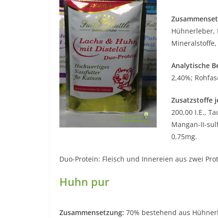
Zusammenset
Hühnerleber,
Mineralstoffe,
Analytische B
2,40%; Rohfas
Zusatzstoffe 
200,00 I.E., T
Mangan-II-sul
0,75mg.
Duo-Protein: Fleisch und Innereien aus zwei Pro
Huhn pur
Zusammensetzung:
70% bestehend aus Hühnerh