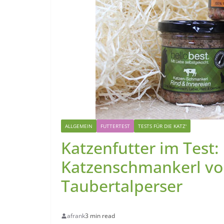
ALLGEMEIN
FUTTERTEST
TESTS FÜR DIE KATZ'
Katzenfutter im Test:
Katzenschmankerl von
Taubertalperser
afrank
3 min read