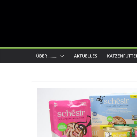
ÜBER ……..
AKTUELLES
KATZENFUTTE