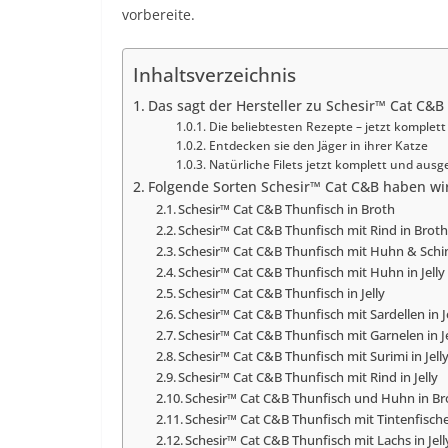
vorbereite.
Inhaltsverzeichnis
Das sagt der Hersteller zu Schesir™ Cat C&B
Die beliebtesten Rezepte – jetzt komple
Entdecken sie den Jäger in ihrer Katze
Natürliche Filets jetzt komplett und aus
Folgende Sorten Schesir™ Cat C&B haben wir
Schesir™ Cat C&B Thunfisch in Broth
Schesir™ Cat C&B Thunfisch mit Rind in Brot
Schesir™ Cat C&B Thunfisch mit Huhn & Schin
Schesir™ Cat C&B Thunfisch mit Huhn in Jelly
Schesir™ Cat C&B Thunfisch in Jelly
Schesir™ Cat C&B Thunfisch mit Sardellen in J
Schesir™ Cat C&B Thunfisch mit Garnelen in Je
Schesir™ Cat C&B Thunfisch mit Surimi in Jell
Schesir™ Cat C&B Thunfisch mit Rind in Jelly
Schesir™ Cat C&B Thunfisch und Huhn in Br
Schesir™ Cat C&B Thunfisch mit Tintenfische 
Schesir™ Cat C&B Thunfisch mit Lachs in Jell