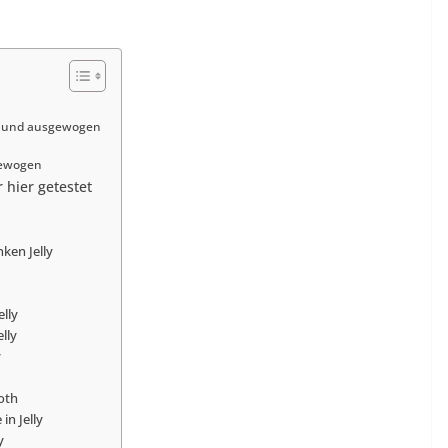
tt und ausgewogen
gewogen
 hier getestet
h
ken Jelly
elly
lly
y
oth
in Jelly
y