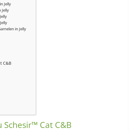
n Jelly
Jelly
elly
Jelly
rnelen in Jelly
at C&B
zu Schesir™ Cat C&B