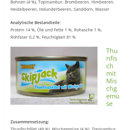
Bohnen (4 %), Topinambur, Brombeeren, Himbeeren,
Heidelbeeren, Holunderbeeren, Sanddorn, Wasser
Analytische Bestandteile:
Protein 14 %, Öle und Fette 1 %, Rohasche 1 %,
Rohfaser 0,2 %, Feuchtigkeit 81 %
Thu
nfis
ch
mit
Mis
chg
emü
se
Zusammensetzung:
Thunfischfilet (49 %), Mischgemüse (4 %), Topinambur,