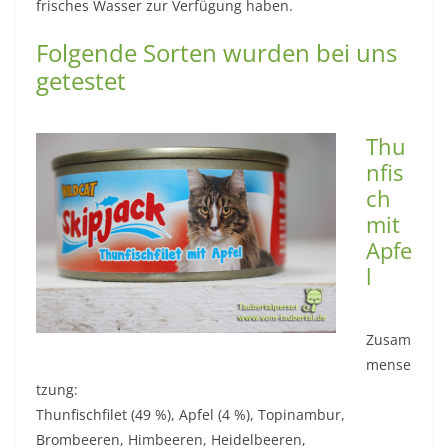
frisches Wasser zur Verfügung haben.
Folgende Sorten wurden bei uns
getestet
Thu
nfis
ch
mit
Apfe
l
Zusam
mense
tzung:
Thunfischfilet (49 %), Apfel (4 %), Topinambur,
Brombeeren, Himbeeren, Heidelbeeren,