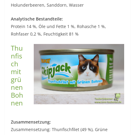
Holunderbeeren, Sanddorn, Wasser
Analytische Bestandteile:
Protein 14 %, Öle und Fette 1 %, Rohasche 1 %,
Rohfaser 0,2 %, Feuchtigkeit 81 %
Thu
nfis
ch
mit
grü
nen
Boh
nen
Zusammensetzung:
Zusammensetzung: Thunfischfilet (49 %), Grüne