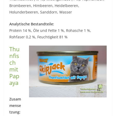
Brombeeren, Himbeeren, Heidelbeeren,
Holunderbeeren, Sanddorn, Wasser
Analytische Bestandteile:
Protein 14 %, Öle und Fette 1 %, Rohasche 1 %,
Rohfaser 0,2 %, Feuchtigkeit 81 %
Thu
nfis
ch
mit
Pap
aya
Zusam
mense
tzung: