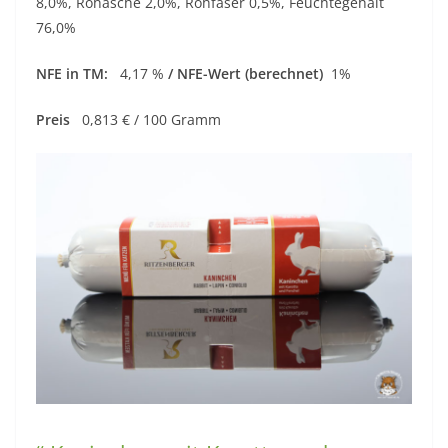
8,0%, Rohasche 2,0%, Rohfaser 0,5%, Feuchtegehalt
76,0%
NFE in TM:
4,17 %
/ NFE-Wert (berechnet)
1%
Preis
0,813 € / 100 Gramm