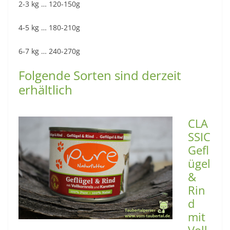
2-3 kg … 120-150g
4-5 kg … 180-210g
6-7 kg … 240-270g
Folgende Sorten sind derzeit
erhältlich
CLA
SSIC
Gefl
ügel
&
Rin
d
mit
Voll