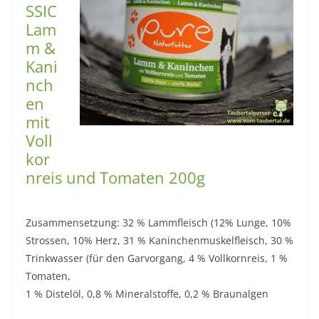
SSIC
Lam
m &
Kani
nch
en
mit
Voll
kor
nreis und Tomaten 200g
Zusammensetzung: 32 % Lammfleisch (12% Lunge, 10%
Strossen, 10% Herz, 31 % Kaninchenmuskelfleisch, 30 %
Trinkwasser (für den Garvorgang, 4 % Vollkornreis, 1 %
Tomaten,
1 % Distelöl, 0,8 % Mineralstoffe, 0,2 % Braunalgen