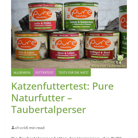
ALLGEMEIN
FUTTERTEST
TESTS FÜR DIE KATZ'
Katzenfuttertest: Pure
Naturfutter –
Taubertalperser
afrank
6 min read