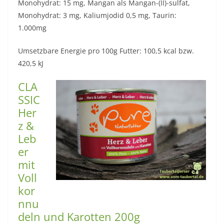
Monohydrat: 15 mg, Mangan als Mangan-(II)-sulfat,
Monohydrat: 3 mg, Kaliumjodid 0,5 mg, Taurin:
1.000mg
Umsetzbare Energie pro 100g Futter: 100,5 kcal bzw.
420,5 kJ
CLA
SSIC
Her
z &
Leb
er
mit
Voll
kor
nnu
deln und Karotten 200g