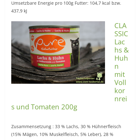
Umsetzbare Energie pro 100g Futter: 104,7 kcal bzw.
437,9 kJ
CLA
SSIC
Lac
hs &
Huh
n
mit
Voll
kor
nrei
s und Tomaten 200g
Zusammensetzung : 33 % Lachs, 30 % Hühnerfleisch
(15% Mägen, 10% Muskelfleisch, 5% Leber), 28 %