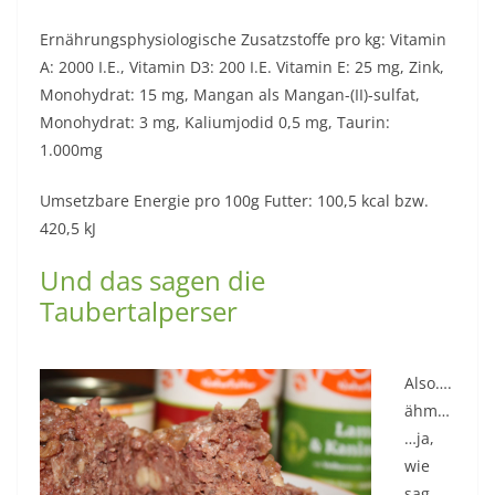
Ernährungsphysiologische Zusatzstoffe pro kg: Vitamin
A: 2000 I.E., Vitamin D3: 200 I.E. Vitamin E: 25 mg, Zink,
Monohydrat: 15 mg, Mangan als Mangan-(II)-sulfat,
Monohydrat: 3 mg, Kaliumjodid 0,5 mg, Taurin:
1.000mg
Umsetzbare Energie pro 100g Futter: 100,5 kcal bzw.
420,5 kJ
Und das sagen die
Taubertalperser
Also….
ähm…
…ja,
wie
sag