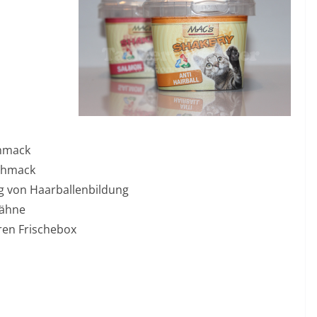
chmack
schmack
g von Haarballenbildung
Zähne
ren Frischebox