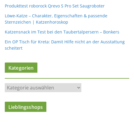
Produkttest roborock Qrevo S Pro Set Saugroboter
Löwe-Katze – Charakter, Eigenschaften & passende
Sternzeichen | Katzenhoroskop
Katzensnack im Test bei den Taubertalpersern – Bonkers
Ein OP Tisch für Kreta: Damit Hilfe nicht an der Ausstattung
scheitert
Kategorien
K
a
t
Lieblingsshops
e
g
o
r