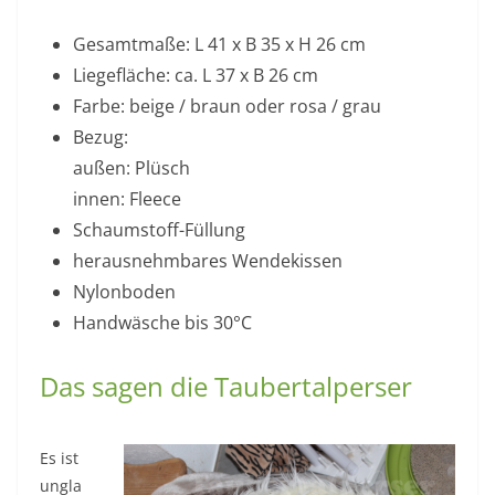
Gesamtmaße: L 41 x B 35 x H 26 cm
Liegefläche: ca. L 37 x B 26 cm
Farbe: beige / braun oder rosa / grau
Bezug:
außen: Plüsch
innen: Fleece
Schaumstoff-Füllung
herausnehmbares Wendekissen
Nylonboden
Handwäsche bis 30°C
Das sagen die Taubertalperser
Es ist
ungla