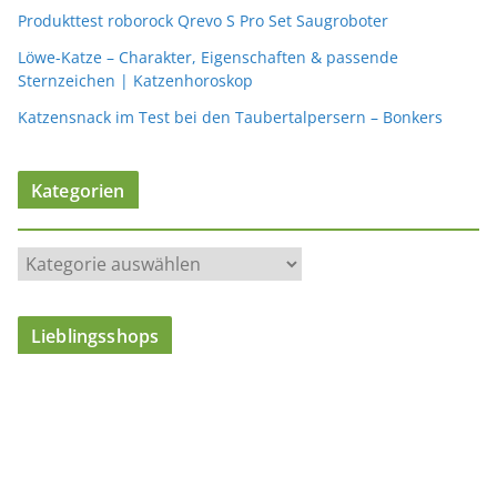
Produkttest roborock Qrevo S Pro Set Saugroboter
Löwe-Katze – Charakter, Eigenschaften & passende
Sternzeichen | Katzenhoroskop
Katzensnack im Test bei den Taubertalpersern – Bonkers
Kategorien
K
a
t
Lieblingsshops
e
g
o
r
i
e