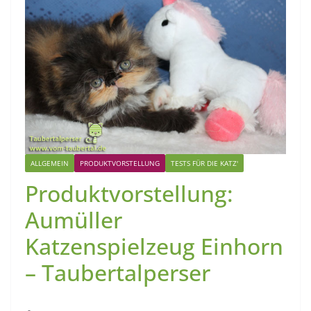
ALLGEMEIN
PRODUKTVORSTELLUNG
TESTS FÜR DIE KATZ'
Produktvorstellung:
Aumüller
Katzenspielzeug Einhorn
– Taubertalperser