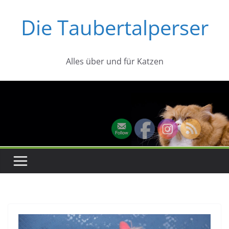
Zum
Die Taubertalperser
Inhalt
springen
Alles über und für Katzen