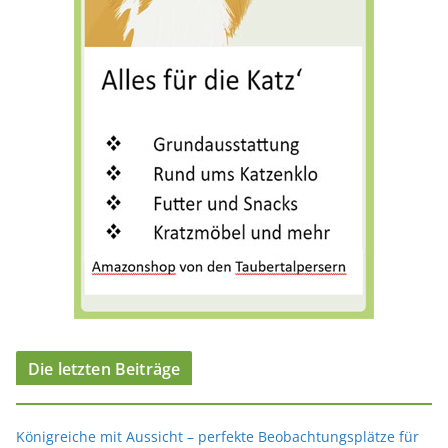
i
e
n
Die letzten Beiträge
Königreiche mit Aussicht – perfekte Beobachtungsplätze für