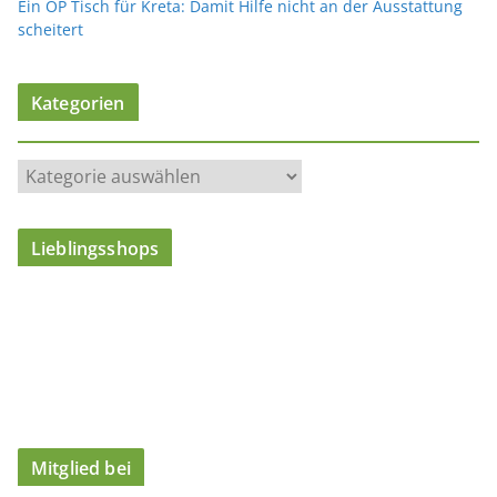
Ein OP Tisch für Kreta: Damit Hilfe nicht an der Ausstattung
scheitert
Kategorien
K
a
t
Lieblingsshops
e
g
o
r
i
e
n
Mitglied bei