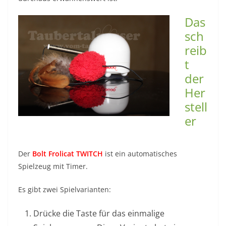
Das
sch
reib
t
der
Her
stell
er
Der
Bolt Frolicat TWITCH
ist ein automatisches
Spielzeug mit Timer.
Es gibt zwei Spielvarianten:
Drücke die Taste für das einmalige