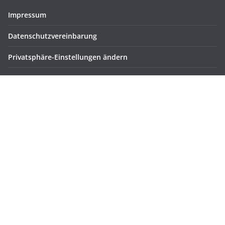
Impressum
Datenschutzvereinbarung
Privatsphäre-Einstellungen ändern
Historie der Privatsphäre-Einstellungen
Einwilligungen widerrufen
Meta
Registrieren
Anmelden
Eintrags-Feed
Kommentar-Feed