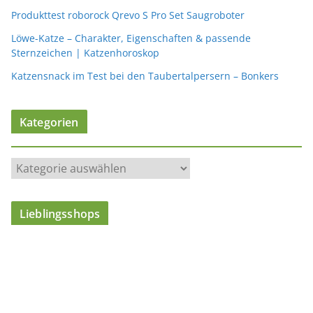
Produkttest roborock Qrevo S Pro Set Saugroboter
Löwe-Katze – Charakter, Eigenschaften & passende
Sternzeichen | Katzenhoroskop
Katzensnack im Test bei den Taubertalpersern – Bonkers
Kategorien
K
a
t
Lieblingsshops
e
g
o
r
i
e