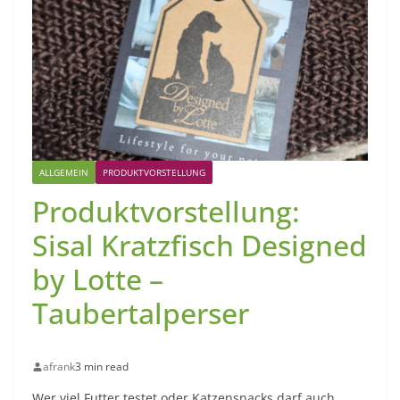
ALLGEMEIN
PRODUKTVORSTELLUNG
Produktvorstellung:
Sisal Kratzfisch Designed
by Lotte –
Taubertalperser
afrank
3 min read
Wer viel Futter testet oder Katzensnacks darf auch