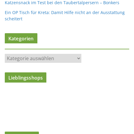
Katzensnack im Test bei den Taubertalpersern – Bonkers
Ein OP Tisch für Kreta: Damit Hilfe nicht an der Ausstattung
scheitert
Kategorien
K
a
t
Lieblingsshops
e
g
o
r
i
e
n