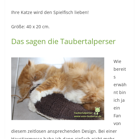
Ihre Katze wird den Spielfisch lieben!
Größe: 40 x 20 cm.
Das sagen die Taubertalperser
Wie
bereit
s
erwäh
nt bin
ich ja
ein
Fan
von
diesem zeitlosen ansprechenden Design. Bei einer
Haustiermesse habe ich dann einfach nicht mehr