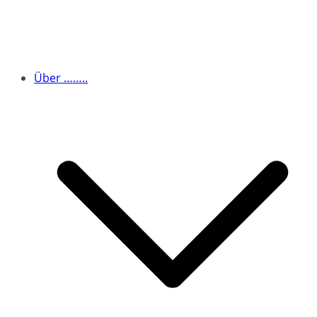
Über ……..