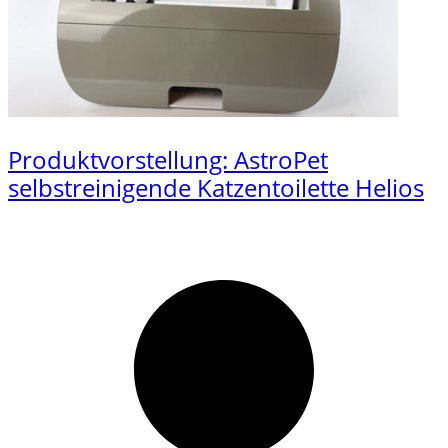
Produktvorstellung: AstroPet
selbstreinigende Katzentoilette Helios