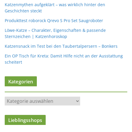
Katzenmythen aufgeklärt – was wirklich hinter den
Geschichten steckt
Produkttest roborock Qrevo S Pro Set Saugroboter
Löwe-Katze – Charakter, Eigenschaften & passende
Sternzeichen | Katzenhoroskop
Katzensnack im Test bei den Taubertalpersern – Bonkers
Ein OP Tisch für Kreta: Damit Hilfe nicht an der Ausstattung
scheitert
Kategorien
K
a
t
Lieblingsshops
e
g