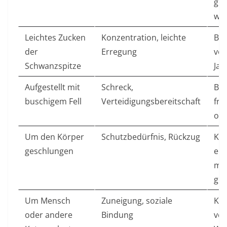
gel
we
Leichtes Zucken
Konzentration, leichte
Be
der
Erregung
von
Schwanzspitze
Ja
Aufgestellt mit
Schreck,
Be
buschigem Fell
Verteidigungsbereitschaft
fre
od
Um den Körper
Schutzbedürfnis, Rückzug
Kat
geschlungen
ein
möc
ges
Um Mensch
Zuneigung, soziale
Kus
oder andere
Bindung
ver