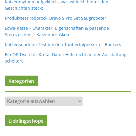
Katzenmythen aufgeklärt – was wirklich hinter den
Geschichten steckt
Produkttest roborock Qrevo S Pro Set Saugroboter
Löwe-Katze – Charakter, Eigenschaften & passende
Sternzeichen | Katzenhoroskop
Katzensnack im Test bei den Taubertalpersern – Bonkers
Ein OP Tisch für Kreta: Damit Hilfe nicht an der Ausstattung
scheitert
Kategorien
K
a
t
Lieblingsshops
e
g