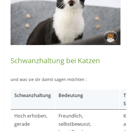
Schwanzhaltung bei Katzen
und was sie dir damit sagen möchten :
Schwanzhaltung
Bedeutung
Typ
Sit
Hoch erhoben,
Freundlich,
Ka
gerade
selbstbewusst,
auf