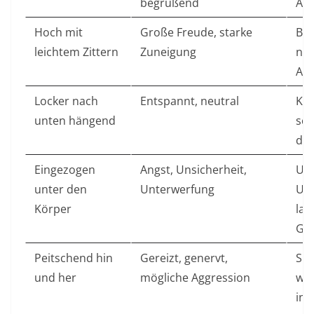
begrüßend
Au
Hoch mit
Große Freude, starke
Be
leichtem Zittern
Zuneigung
nac
Ab
Locker nach
Entspannt, neutral
Kat
unten hängend
sch
dur
Eingezogen
Angst, Unsicherheit,
Un
unter den
Unterwerfung
Um
Körper
lau
Ge
Peitschend hin
Gereizt, genervt,
Spi
und her
mögliche Aggression
wil
in 