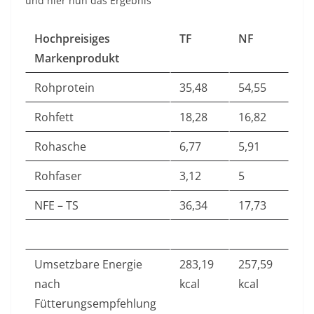
und hier nun das Ergebnis
Hochpreisiges
TF
NF
Markenprodukt
Rohprotein
35,48
54,55
Rohfett
18,28
16,82
Rohasche
6,77
5,91
Rohfaser
3,12
5
NFE – TS
36,34
17,73
Umsetzbare Energie
283,19
257,59
nach
kcal
kcal
Fütterungsempfehlung