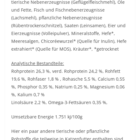
tierische Nebenerzeugnisse (Geflügelfleischmehl), Öle
und Fette, Fisch und Fischnebenerzeugnisse
(Lachsmehl), pflanzliche Nebenerzeugnisse
(Rübentrockenschnitzel), Saaten (Leinsamen), Eier und
Eierzeugnisse (Volleipulver), Mineralstoffe, Hefe*,
Meeresalgen, Chicoréewurzel* (Quelle für Inulin), Hefe
extrahiert* (Quelle für MOS), Kräuter*, *getrocknet
Analytische Bestandteile:
Rohprotein 26,3 %, verd. Rohprotein 24,2 %, Rohfett
19,6 %, Rohfaser 1,8 % , Rohasche 5,5 %, Calcium 0,55
%, Phosphor 0,35 %, Natrium 0,25 %, Magnesium 0,06
%, Kalium 0,7 %
Linolsäure 2,2 %, Omega-3-Fettsäuren 0,35 %,
Umsetzbare Energie 1.751 kJ/100g
Hier ein paar andere tierische oder pflanzliche
Rohstoffe die teilweise in Katzenfutter enthalten sind