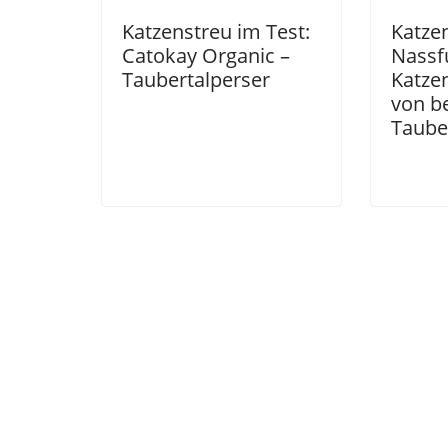
Katzenstreu im Test:
Katzen
Catokay Organic –
Nassf
Taubertalperser
Katze
von be
Taube