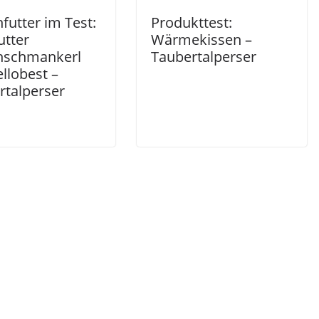
futter im Test:
Produkttest:
utter
Wärmekissen –
nschmankerl
Taubertalperser
llobest –
rtalperser