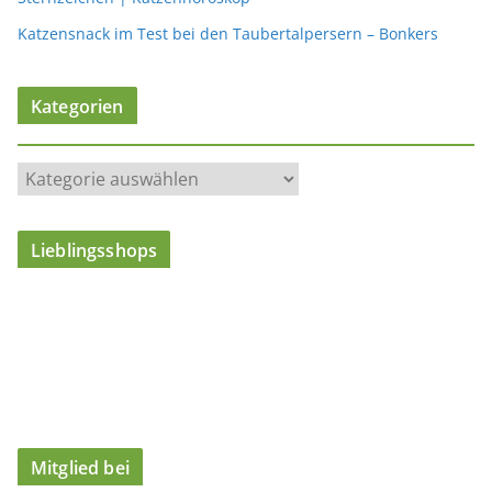
Katzensnack im Test bei den Taubertalpersern – Bonkers
Kategorien
K
a
t
Lieblingsshops
e
g
o
r
i
e
n
Mitglied bei