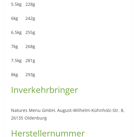
5.5kg 228g
6kg 242g
6.5kg 255g
7kg 268g
7.5kg 281g
8kg 293g
Inverkehrbringer
Natures Menu GmbH, August-Wilhelm-Kühnholz-Str. 8,
26135 Oldenburg
Herstellernummer