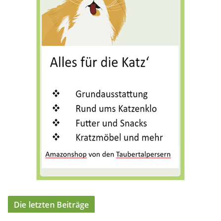
o
r
i
e
n
Die letzten Beiträge